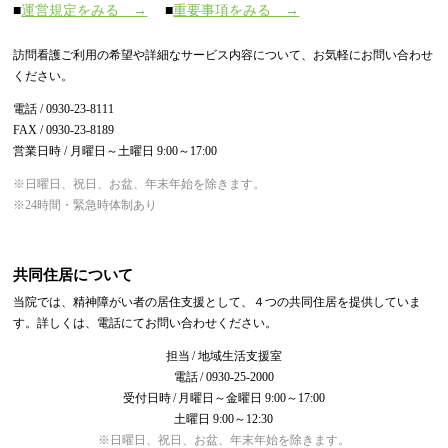
■
運営規定をみる →
■
重要事項をみる →
訪問看護ご利用の希望や詳細なサービス内容について、お気軽にお問い合わせ
ください。
電話 / 0930-23-8111
FAX / 0930-23-8189
営業日時 / 月曜日～土曜日 9:00～17:00
※日曜日、祝日、お盆、年末年始を除きます。
※24時間・緊急時体制あり
共同住居について
当院では、精神障がい者の居住支援として、４つの共同住居を提供していま
す。詳しくは、電話にてお問い合わせください。
担当
地域生活支援室
電話
0930-25-2000
受付日時
月曜日～金曜日 9:00～17:00
土曜日 9:00～12:30
※日曜日、祝日、お盆、年末年始を除きます。