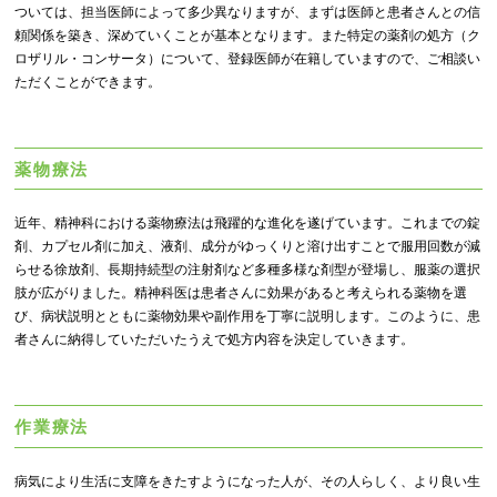
ついては、担当医師によって多少異なりますが、まずは医師と患者さんとの信
頼関係を築き、深めていくことが基本となります。また特定の薬剤の処方（ク
ロザリル・コンサータ）について、登録医師が在籍していますので、ご相談い
ただくことができます。
薬物療法
近年、精神科における薬物療法は飛躍的な進化を遂げています。これまでの錠
剤、カプセル剤に加え、液剤、成分がゆっくりと溶け出すことで服用回数が減
らせる徐放剤、長期持続型の注射剤など多種多様な剤型が登場し、服薬の選択
肢が広がりました。精神科医は患者さんに効果があると考えられる薬物を選
び、病状説明とともに薬物効果や副作用を丁寧に説明します。このように、患
者さんに納得していただいたうえで処方内容を決定していきます。
作業療法
病気により生活に支障をきたすようになった人が、その人らしく、より良い生