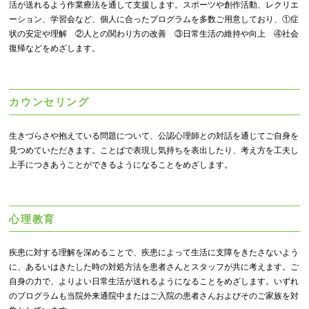
活が送れるよう作業療法を通して支援します。スポーツや創作活動、レクリエ
ーション、学習会など、個人に合ったプログラムを多数ご用意しており、①症
状の安定や理解 ②人との関わり方の改善 ③日常生活の維持や向上 ④社会
復帰などをめざします。
カウンセリング
生きづらさや抱えている問題について、公認心理師との対話を通じてご自身を
見つめていただきます。ことばで表現し気持ちを表出したり、考え方を工夫し
上手につきあうことができるようになることをめざします。
心理教育
疾患に対する理解を深めることで、疾患によって生活に支障をきたさないよう
に、あるいはきたした時の対処方法を患者さんとスタッフが共に考えます。ご
自身の力で、よりよい日常生活が送れるようになることをめざします。いずれ
のプログラムも当院外来通院中またはご入院の患者さんおよびそのご家族を対