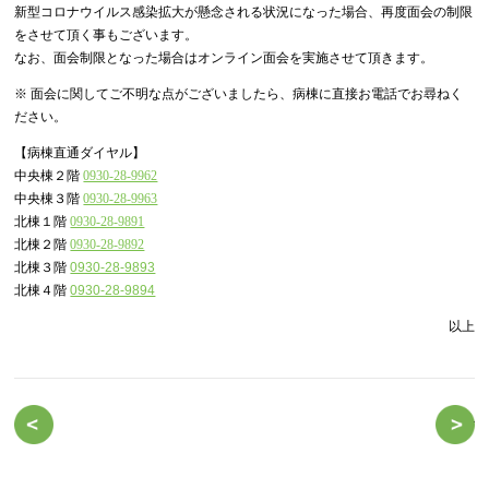
新型コロナウイルス感染拡大が懸念される状況になった場合、再度面会の制限
をさせて頂く事もございます。
なお、面会制限となった場合はオンライン面会を実施させて頂きます。
※ 面会に関してご不明な点がございましたら、病棟に直接お電話でお尋ねく
ださい。
【病棟直通ダイヤル】
中央棟２階
0930-28-9962
中央棟３階
0930-28-9963
北棟１階
0930-28-9891
北棟２階
0930-28-9892
北棟３階
0930-28-9893
北棟４階
0930-28-9894
以上
面会制限に伴う『院内オンライン面会開始』のお知らせ
面