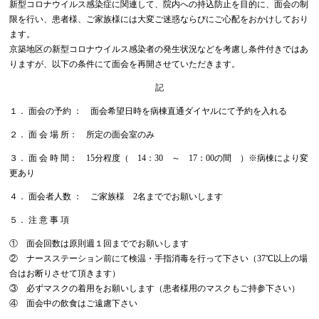
新型コロナウイルス感染症に関連して、院内への持込防止を目的に、面会の制
限を行い、患者様、ご家族様には大変ご迷惑ならびにご心配をおかけしており
ます。
京築地区の新型コロナウイルス感染者の発生状況などを考慮し条件付きではあ
りますが、以下の条件にて面会を再開させていただきます。
記
１． 面会の予約 ： 面会希望日時を病棟直通ダイヤルにて予約を入れる
２． 面 会 場 所： 所定の面会室のみ
３． 面 会 時 間： 15分程度（ 14：30 ～ 17：00の間 ）※病棟により変
更あり
４． 面会者人数 ： ご家族様 2名まででお願いします
５． 注 意 事 項
① 面会回数は原則週１回まででお願いします
② ナースステーション前にて検温・手指消毒を行って下さい（37℃以上の場
合はお断りさせて頂きます）
③ 必ずマスクの着用をお願いします（患者様用のマスクもご持参下さい）
④ 面会中の飲食はご遠慮下さい