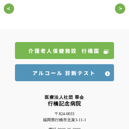
ゆくはし記念病院のひろばを更新しました。 vol.18
～
医療法人社団 翠会
行橋記念病院
〒824-0033
福岡県行橋市北泉3-11-1