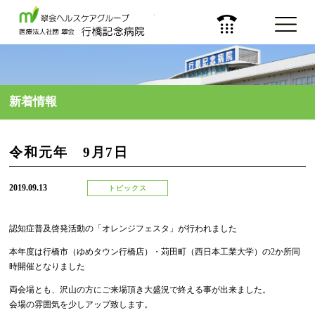
医療法人 社団 翠会
新着情報
令和元年 9月7日
2019.09.13
トピックス
認知症普及啓発活動の「オレンジフェスタ」が行われました
本年度は行橋市（ゆめタウン行橋店）・苅田町（西日本工業大学）の2か所同
時開催となりました
両会場とも、沢山の方にご来場頂き大盛況で終える事が出来ました。
会場の雰囲気を少しアップ致します。