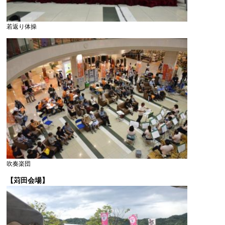
若返り体操
吹奏楽団
【苅田会場】