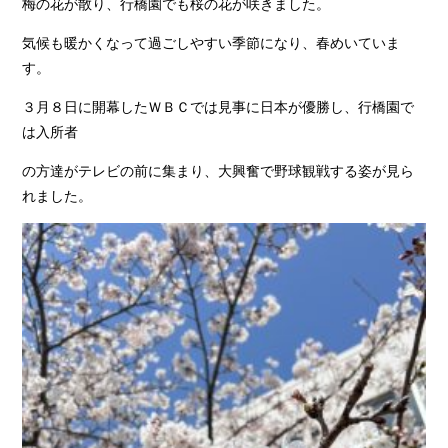
梅の花が散り、行橋園でも桜の花が咲きました。
気候も暖かくなって過ごしやすい季節になり、春めいていま
す。
３月８日に開幕したＷＢＣでは見事に日本が優勝し、行橋園で
は入所者
の方達がテレビの前に集まり、大興奮で野球観戦する姿が見ら
れました。